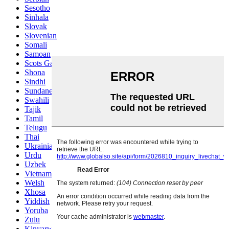
Sesotho
Sinhala
Slovak
Slovenian
Somali
Samoan
Scots Gaelic
Shona
Sindhi
Sundanese
Swahili
Tajik
Tamil
Telugu
Thai
Ukrainian
Urdu
Uzbek
Vietnamese
Welsh
Xhosa
Yiddish
Yoruba
Zulu
Kinyarwanda