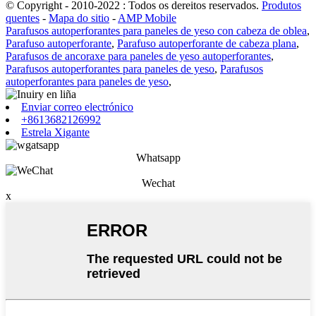
© Copyright - 2010-2022 : Todos os dereitos reservados.
Produtos
quentes
-
Mapa do sitio
-
AMP Mobile
Parafusos autoperforantes para paneles de yeso con cabeza de oblea
,
Parafuso autoperforante
,
Parafuso autoperforante de cabeza plana
,
Parafusos de ancoraxe para paneles de yeso autoperforantes
,
Parafusos autoperforantes para paneles de yeso
,
Parafusos
autoperforantes para paneles de yeso
,
Enviar correo electrónico
+8613682126992
Estrela Xigante
Whatsapp
Wechat
x