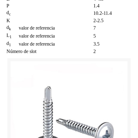
P
1.4
d
10.2-11.4
c
K
2-2.5
d
valor de referencia
7
k
L
valor de referencia
5
1
d
valor de referencia
3.5
1
Número de slot
2