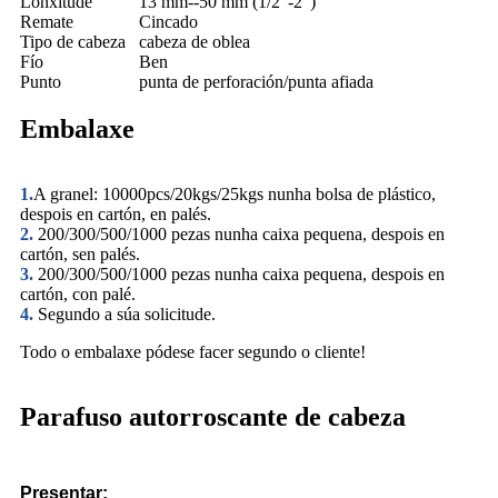
Lonxitude
13 mm--50 mm (1/2"-2")
Remate
Cincado
Tipo de cabeza
cabeza de oblea
Fío
Ben
Punto
punta de perforación/punta afiada
Embalaxe
1.
A granel: 10000pcs/20kgs/25kgs nunha bolsa de plástico,
despois en cartón, en palés.
2.
200/300/500/1000 pezas nunha caixa pequena, despois en
cartón, sen palés.
3.
200/300/500/1000 pezas nunha caixa pequena, despois en
cartón, con palé.
4.
Segundo a súa solicitude.
Todo o embalaxe pódese facer segundo o cliente!
Parafuso autorroscante de cabeza
Presentar: