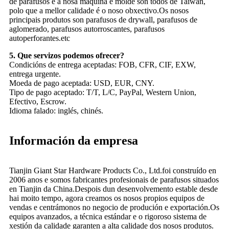
de parafusos e a nosa máquina e molde son todos de Taiwán,
polo que a mellor calidade é o noso obxectivo.Os nosos
principais produtos son parafusos de drywall, parafusos de
aglomerado, parafusos autorroscantes, parafusos
autoperforantes.etc
5. Que servizos podemos ofrecer?
Condicións de entrega aceptadas: FOB, CFR, CIF, EXW,
entrega urgente.
Moeda de pago aceptada: USD, EUR, CNY.
Tipo de pago aceptado: T/T, L/C, PayPal, Western Union,
Efectivo, Escrow.
Idioma falado: inglés, chinés.
Información da empresa
Tianjin Giant Star Hardware Products Co., Ltd.foi construído en
2006 anos e somos fabricantes profesionais de parafusos situados
en Tianjin da China.Despois dun desenvolvemento estable desde
hai moito tempo, agora creamos os nosos propios equipos de
vendas e centrámonos no negocio de produción e exportación.Os
equipos avanzados, a técnica estándar e o rigoroso sistema de
xestión da calidade garanten a alta calidade dos nosos produtos.