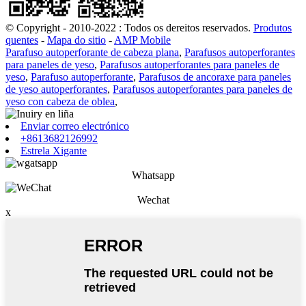
© Copyright - 2010-2022 : Todos os dereitos reservados.
Produtos
quentes
-
Mapa do sitio
-
AMP Mobile
Parafuso autoperforante de cabeza plana
,
Parafusos autoperforantes
para paneles de yeso
,
Parafusos autoperforantes para paneles de
yeso
,
Parafuso autoperforante
,
Parafusos de ancoraxe para paneles
de yeso autoperforantes
,
Parafusos autoperforantes para paneles de
yeso con cabeza de oblea
,
Enviar correo electrónico
+8613682126992
Estrela Xigante
Whatsapp
Wechat
x