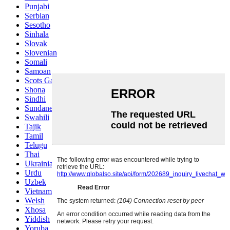
Punjabi
Serbian
Sesotho
Sinhala
Slovak
Slovenian
Somali
Samoan
Scots Gaelic
Shona
Sindhi
Sundanese
Swahili
Tajik
Tamil
Telugu
Thai
Ukrainian
Urdu
Uzbek
Vietnamese
Welsh
Xhosa
Yiddish
Yoruba